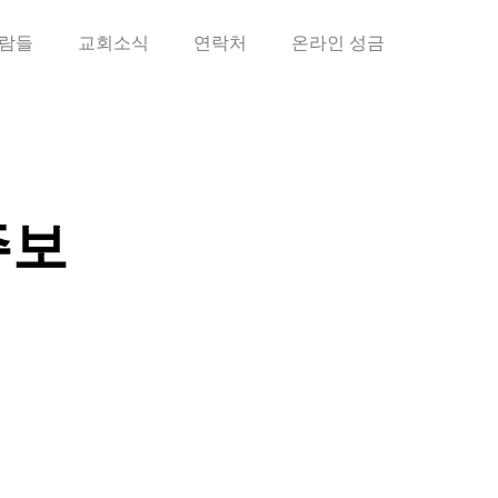
사람들
교회소식
연락처
온라인 성금
주보