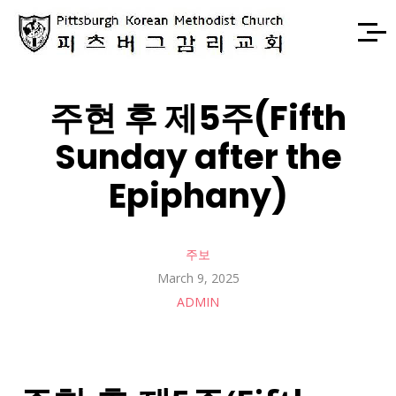
주현 후 제5주(Fifth
Sunday after the
Epiphany)
주보
March 9, 2025
ADMIN