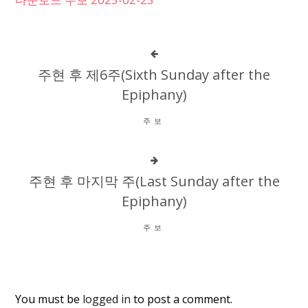
주현 후 제6주(Sixth Sunday after the
Epiphany)
주보
주현 후 마지막 주(Last Sunday after the
Epiphany)
주보
You must be
logged in
to post a comment.